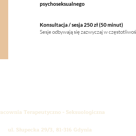
psychoseksualnego
Konsultacja / sesja 250 zł (50 minut)
Sesje odbywają się zazwyczaj w częstotliwośc
racownia Terapeutyczno - Seksuologiczna
ul. Słupecka 29/3, 81-316 Gdynia