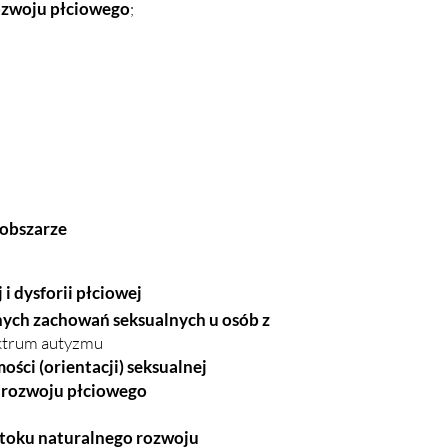
ozwoju płciowego
;
 obszarze
 i dysforii płciowej
ych zachowań seksualnych u osób z
ektrum autyzmu
ości (orientacji) seksualnej
r
ozwoju płciowego
w toku naturalnego rozwoju