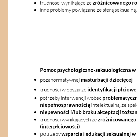
trudności wynikające ze
zróżnicowanego r
inne problemy powiązane ze sferą seksualną.
Pomoc psychologiczno-seksuologiczna w
pozanormatywnej
masturbacji dziecięcej
trudności w obszarze
identyfikacji płciowej
potrzeby interwencji wobec
problematyczn
niepełnosprawnością
intelektualną, ze sp
niepewności i/lub braku akceptacji tożsam
trudności wynikających ze
zróżnicowanego 
(interpłciowości)
potrz
eby
wsparcia i edukacji seksualnej 