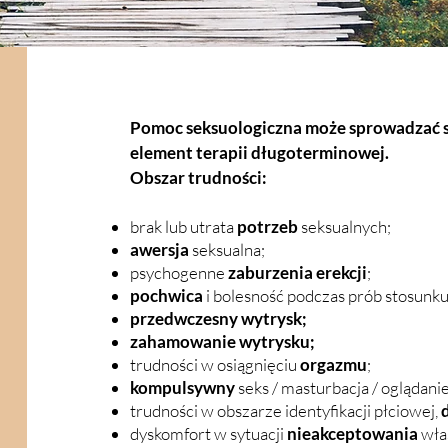
Pomoc seksuologiczna może sprowadzać si
element terapii długoterminowej.
Obszar trudności:
brak lub utrata
potrzeb
seksualnych;
awersja
seksualna;
psychogenne
zaburzenia erekcji
;
pochwica
i bolesność podczas prób stosunk
przedwczesny wytrysk;​
zahamowanie wytrysku;
trudności w osiągnięciu
orgazmu
;
kompulsywny
seks / masturbacja / oglądanie
trudności w obszarze identyfikacji płciowej,
dyskomfort w sytuacji
nieakceptowania
włas