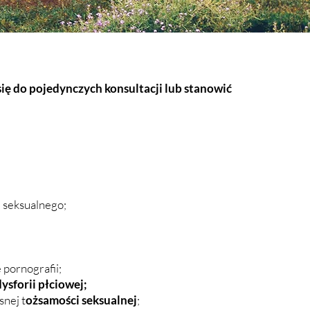
ę do pojedynczych konsultacji lub stanowić
u seksualnego;
 pornografii;
dysforii płciowej;
nej t
ożsamości seksualnej
;