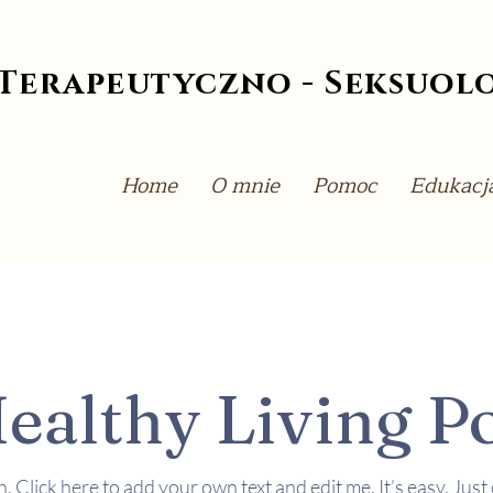
Terapeutyczno - Seksuol
Home
O mnie
Pomoc
Edukacj
ealthy Living P
. Click here to add your own text and edit me. It’s easy. Just c