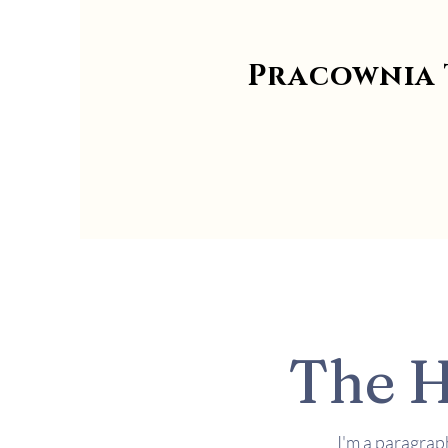
Pracownia 
The H
I'm a paragraph