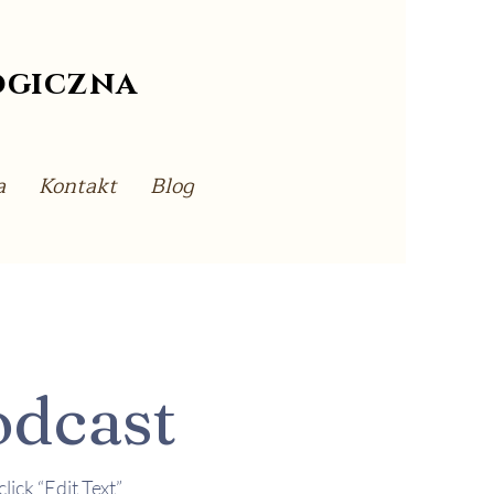
ogiczna
a
Kontakt
Blog
odcast
lick “Edit Text”